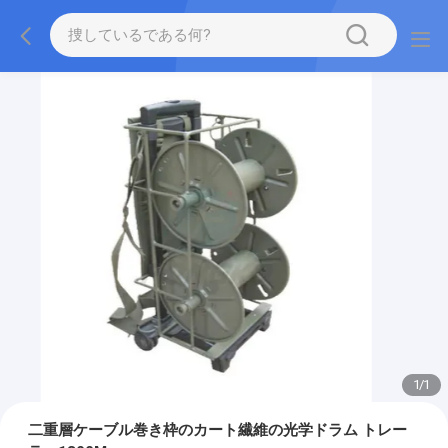
1
/
1
二重層ケーブル巻き枠のカート繊維の光学ドラム トレー