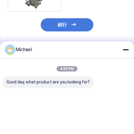
続行
Michael
推薦されたプロダクト
4:55 PM
Good day, what product are you looking for?
600M屋外の移動式ワ
引き棒および車輪が付
繊維ケーブル解
イヤー スプールのカー
いている引き込み式の
きいスプール 
トの金属ケーブル巻き
携帯用ワイヤー スプー
カートのドラム3
枠の巻上げ
ルの容器ワイヤー スプ
2000m
ールのカート
ベストプライス
ベストプライス
ベストプラ