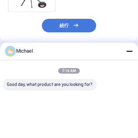
続行
Michael
推薦されたプロダクト
7:16 AM
Good day, what product are you looking for?
600M屋外の移動式ワ
引き棒および車輪が付
繊維ケーブル解
イヤー スプールのカー
いている引き込み式の
きいスプール 
トの金属ケーブル巻き
携帯用ワイヤー スプー
カートのドラム3
枠の巻上げ
ルの容器ワイヤー スプ
2000m
ールのカート
ベストプライス
ベストプライス
ベストプラ