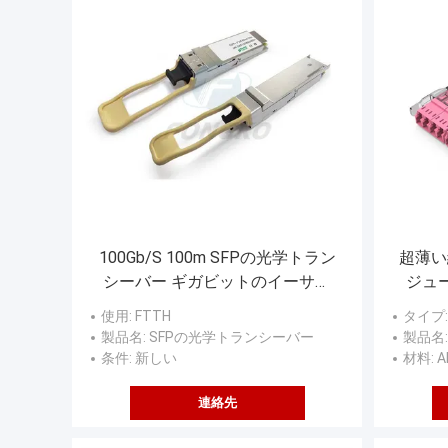
100Gb/S 100m SFPの光学トラン
超薄い
シーバー ギガビットのイーサネ
ジュ
ット モジュールQSFP28 SR4
使用
: FTTH
タイプ
製品名
: SFPの光学トランシーバー
製品名
条件
: 新しい
材料
: 
連絡先