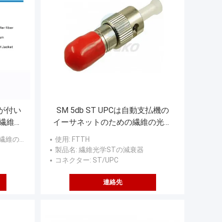
装が付い
SM 5db ST UPCは自動支払機の
繊維ケ
イーサネットのための繊維の光学
減衰器を修理した
（GJFJV）
使用
: FTTH
製品名
: 繊維光学STの減衰器
コネクター
: ST/UPC
連絡先