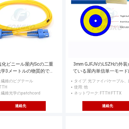
塩化ビニール屋内Scの二重
3mm GJFJVのLSZHの外
光学3メートルの物質的で最
ている屋内単信単一モード
もよい質Patchcord
ーブルG652D
: 繊維のピグテール
タイプ
: 光ファイバケーブル、繊維の単信屋内ケーブル
FTTH
使用
: 他
: 繊維光学のpatchcord
ネットワーク
: FTTH FTTX
連絡先
連絡先