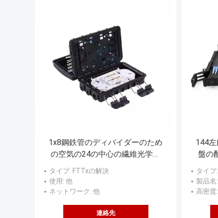
1x8鋼鉄管のディバイダーのため
144
の空気の24の中心の繊維光学の
盤の配
スプライスの閉鎖の接続ボックス
タイプ
: FTTxの解決
タイプ
使用
: 他
製品名
ネットワーク
: 他
高密度
連絡先