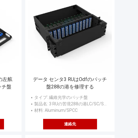
の左舷
データ センタ3 RUはOdfのパッチ
ッチ盤
盤288の港を修理する
タイプ
: 繊維光学のパッチ盤
製品名
: 3 RUの苦境288の港LC/SC/ST/FC SPCCの光ファイバーのエンクロージャ
材料
: Aluminum/SPCC
連絡先