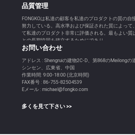
品質管理
の光学速いコネクター、繊維の光学アダプター、繊
管理および屋内及び屋...
FONGKOは私達の顧客を私達のプロダクトの質の
努力している。高水準および保証された質によって
て私達のプロダクト非常に評価される。最もよい質
との長期協同を確立するためにであり。...
お問い合わせ
アドレス :
Shengruiの建物2C-D、第868のMeilon
シンセン、広東省、中国
作業時間:
9:00-18:00 (北京時間)
FAX番号 :
86-755-82504539
Eメール :
michael@fongko.com
多くを見て下さい >>