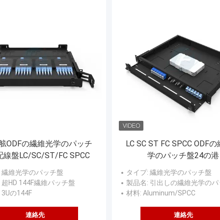
左舷ODFの繊維光学のパッチ
LC SC ST FC SPCC OD
線盤LC/SC/ST/FC SPCC
学のパッチ盤24の港
: 繊維光学のパッチ盤
タイプ
: 繊維光学のパッチ盤
: 超HD 144F繊維パッチ盤
製品名
: 引出しの繊維光学のパッチ
: 3Uの144F
材料
: Aluminum/SPCC
連絡先
連絡先