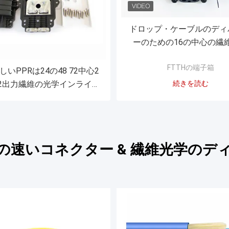
ドロップ・ケーブルのディ
ーのための16の中心の繊
Ftthのジャンクション・
FTTHの端子箱
の端子箱
しいPPRは24の48 72中心2
2出力繊維の光学インライン
続きを読む
ライスの閉鎖を防水する
の速いコネクター & 繊維光学のデ