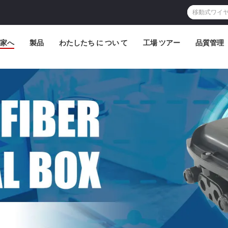
家へ
製品
わたしたち に つい て
工場 ツアー
品質管理