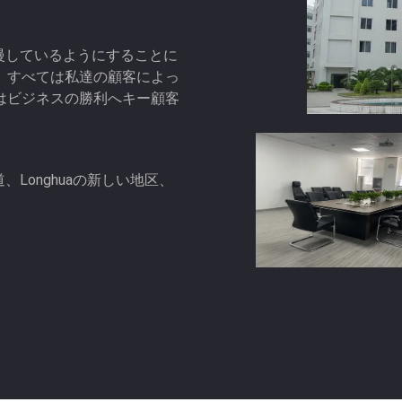
維光学の端子箱）、ケーブル
自慢しているようにすることに
、すべては私達の顧客によっ
はビジネスの勝利へキー顧客
gの道、Longhuaの新しい地区、