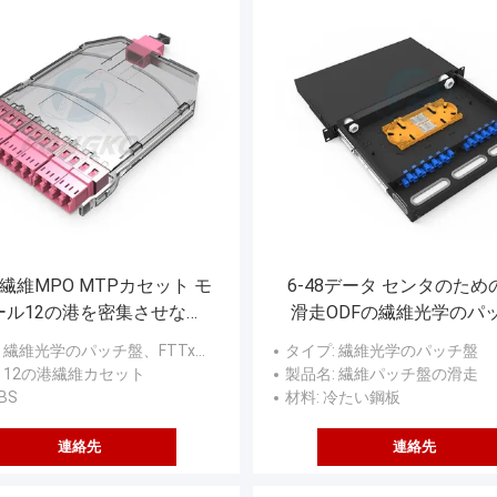
繊維MPO MTPカセット モ
6-48データ センタのため
ール12の港を密集させなさ
滑走ODFの繊維光学のパ
い
: 繊維光学のパッチ盤、FTTxの解決
タイプ
: 繊維光学のパッチ盤
: 12の港繊維カセット
製品名
: 繊維パッチ盤の滑走
ABS
材料
: 冷たい鋼板
連絡先
連絡先