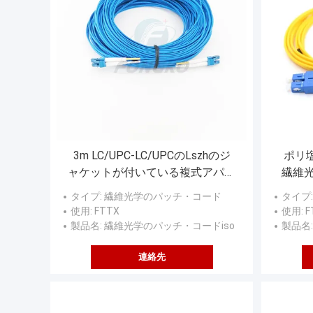
3m LC/UPC-LC/UPCのLszhのジ
ポリ
ャケットが付いている複式アパー
繊維
トの青い繊維光学の装甲パッチ・
タイプ
: 繊維光学のパッチ・コード
タイプ
コード
使用
: FTTX
使用
: 
製品名
: 繊維光学のパッチ・コードiso
製品名
連絡先