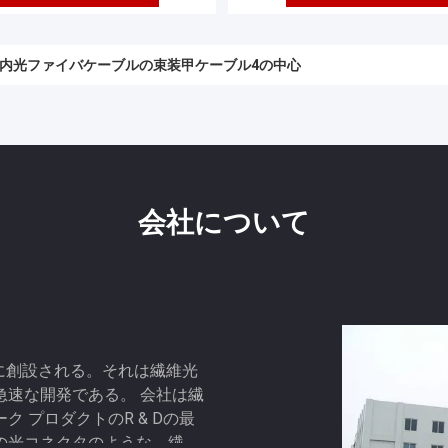
の屋内光ファイバケーブルの束装甲ケーブル4の中心
会社について
1年に創設される。それは繊維光
急速な開発である。 会社は繊
 プロダクトのR & Dの最
の光コネクタのような、繊維