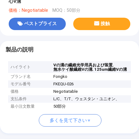
心V溝
価格：Negotiatable
MOQ：50部分
ベストプライス
接触
製品の説明
,
Vの溝の繊維光学用具および装置
ハイライト
,
無水ケイ酸繊維Vの溝
125um繊維Vの溝
ブランド名
Fongko
モデル番号
FKEQU-026
価格
Negotiatable
支払条件
L/C、T/T、ウェスタン・ユニオン、
最小注文数量
50部分
多くを見て下さい