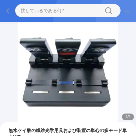
1
/
1
無水ケイ酸の繊維光学用具および装置の単心の多モード単