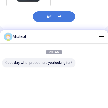
続行
Michael
推薦されたプロダクト
9:30 AM
Good day, what product are you looking for?
Fongko 耐久性多機能
フォンコポータブル自
電力工学建設プ
ケーブルコンベア 電
動ケーブルコンベア 軽
クト用 高効率
力・通信ケーブル用プ
量ケーブル引き込みツ
ーブルコンベヤ
ロフェッショナルケー
ール 通信プロジェクト
ブル敷設機
用
ベストプライス
ベストプライス
ベストプラ