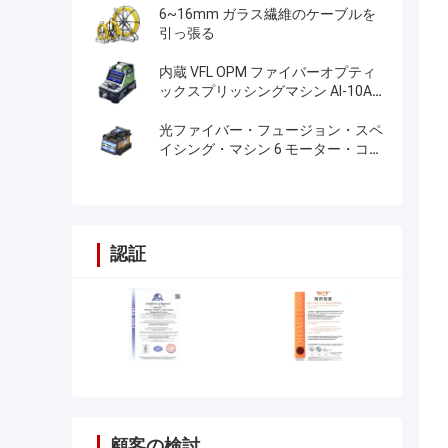
6~16mm ガラス繊維のケーブルを
引っ張る
内蔵 VFL OPM ファイバーオプティ
ックスプリッシングマシン AI-10A
更新 AI20 AI-30 ファイバーオプティ
ックスプリッシング
光ファイバー・フュージョン・スペ
イシング・マシン 6 モーター・コ
ア・アライナメント 光ファイバ
ー・FTTH・スペイシング・マシン
認証
顧客の検討