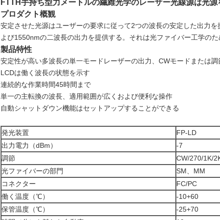
FTTH手持ち型力メートルの繊維光学のレーザー光線源は光源
プロダクト概観
安定させた光源はユーザーの要求に従って2つの波長の安定した出力を提
よび1550nmの二波長の出力を提供する。それは光ファイバー工学の
製品特性
安定性が高い多波長の単一モードレーザーの出力、CWモードまたは調
LCDは働く波長の状態を示す
連続的な作業時間45時間まで
単一の主転換の波長、適用範囲が広くおよび便利な操作
自動シャットダウン機能はセットアップすることができる
発光装置
FP-LD
出力電力（dBm）
-7
調節
CW/270/1K/2
光ファイバーの部門
SM、MM
コネクター
FC/PC
働く温度（℃）
-10+60
保管温度（℃）
-25+70