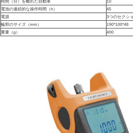
時間（分）を離れた自動車
10
電池の連続的な操作時間（h）
45
電源
3つのセクシ
輪郭のサイズ（mm）
190*100*48
重量（g）
400