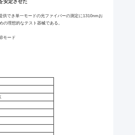
を安定させた
供でき単一モードの光ファイバーの測定に1310nmお
ための理想的なテスト器械である。
節モード
K