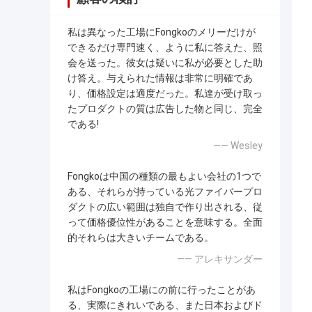
私は異なった工場にFongkoのメリーだけが
できるだけ専門速く、ように私に答えた、照
会を送った。彼女は疑いに私が必要とした助
け答え。与えられた情報は非常に明確であ
り、価格設定は適度だった。私達が受け取っ
たプロダクトの質は広告した物と同じ、完全
である!
—— Wesley
Fongkoは中国の種類の最もよい会社の1つで
ある、それらが持っている光ファイバープロ
ダクトの広い範囲は独自で作り出される、従
って価格優位性があることを意味する。全面
的それらは大きいチームである。
—— アレキサンダー
私はFongkoの工場にの前に行ったことがあ
る、実際にきれいである、また日本およびド