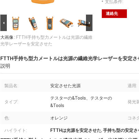
支払条件:
連絡先
大画像 :
FTTH手持ち型力メートルは光源の繊維
光学レーザーを安定させた
FTTH手持ち型力メートルは光源の繊維光学レーザーを安定さ
説明
製品名:
安定させた光源
適用:
テスターの&Tools、テスターの
タイプ:
発光装
&Tools
色:
オレンジ
コネク
ハイライト:
FTTHは光源を安定させた
,
手持ち型の安定さ