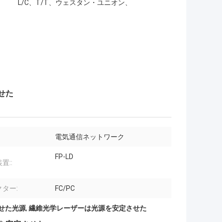
L/C、T/T、ウェスタン・ユニオン、
せた
電気通信ネットワーク
FP-LD
置::
ター:
FC/PC
せた光源
,
繊維光学レーザーは光源を安定させた