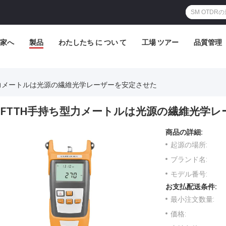
家へ
製品
わたしたち に つい て
工場 ツアー
品質管理
型力メートルは光源の繊維光学レーザーを安定させた
FTTH手持ち型力メートルは光源の繊維光学
商品の詳細:
起源の場所:
ブランド名:
モデル番号:
お支払配送条件:
最小注文数量:
価格: