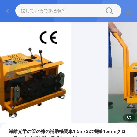
3
/
7
繊維光学の管の棒の補助機関車1.5m/Sの機械45mmクロ