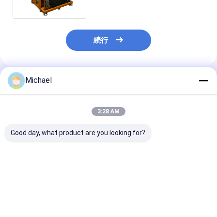
続行
Michael
推薦されたプロダクト
3:28 AM
Good day, what product are you looking for?
Fongko 耐久性多機能
フォンコポータブル自
電力工学建設プ
ケーブルコンベア 電
動ケーブルコンベア 軽
クト用 高効率
力・通信ケーブル用プ
量ケーブル引き込みツ
ーブルコンベヤ
ロフェッショナルケー
ール 通信プロジェクト
ブル敷設機
用
ベストプライス
ベストプライス
ベストプラ