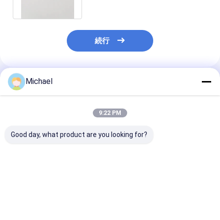
続行
Michael
推薦されたプロダクト
9:22 PM
Good day, what product are you looking for?
熱い販売繊維の光コネ
良質の単一モードの単
FTTH FTTX O
クタの部品FC/UPC
信2.0mm繊維光学のコ
Lc/UPCの繊維
2.0mmの陶磁器のフェ
ネクターのキット
コネクターのキ
ルールの繊維光学のコ
Lc/UPC繊維の光コネ
モード二重3.0
ネクターのキット
クタ
の光コネクタ
ベストプライス
ベストプライス
ベストプラ