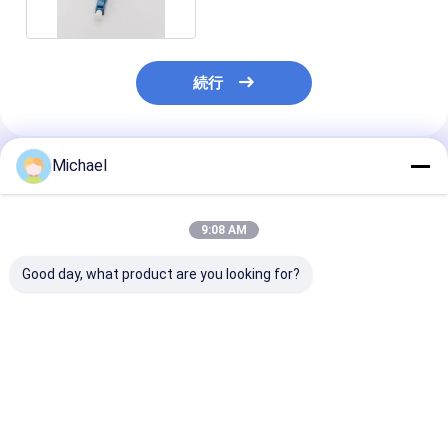
続行
Michael
推薦されたプロダクト
9:08 AM
Good day, what product are you looking for?
熱い販売繊維の光コネ
良質の単一モードの単
FTTH FTTX O
クタの部品FC/UPC
信2.0mm繊維光学のコ
Lc/UPCの繊維
2.0mmの陶磁器のフェ
ネクターのキット
コネクターのキ
ルールの繊維光学のコ
Lc/UPC繊維の光コネ
モード二重3.0
ネクターのキット
クタ
の光コネクタ
ベストプライス
ベストプライス
ベストプラ