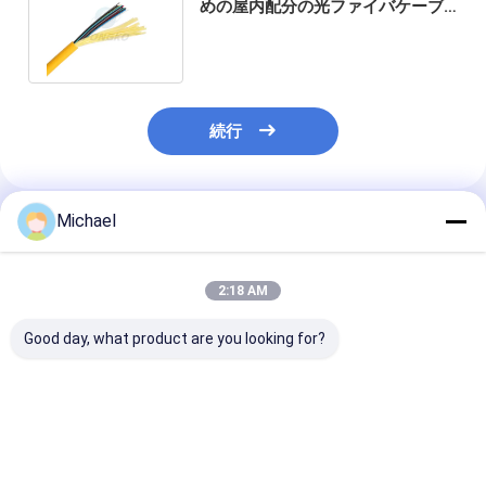
めの屋内配分の光ファイバケーブ
ル ポリ塩化ビニール ジャケット
続行
Michael
推薦されたプロダクト
2:18 AM
Good day, what product are you looking for?
インダースファイバ
2*3mm 光ファイバー
2*5mm 光フ
ー・シンプレックス イ
ドロップケーブル
ドロップケーブ
ンダースケーブル
G652D G657A GJXH
G652D G657