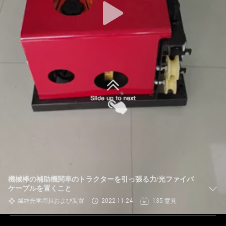
機械棒の補助機関車のトラクターを引っ張る力/光ファイバ
ケーブルを置くこと
繊維光学用具および装置
2022-11-24
135 意見